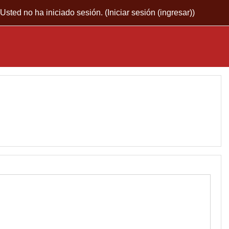
Usted no ha iniciado sesión. (
Iniciar sesión (ingresar)
)