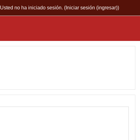
Usted no ha iniciado sesión. (
Iniciar sesión (ingresar)
)